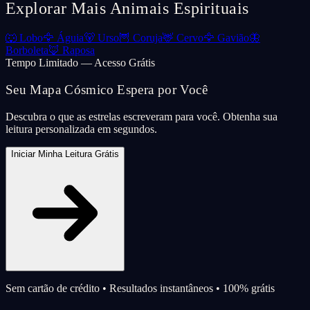
Explorar Mais Animais Espirituais
🐺
Lobo
🦅
Águia
🐻
Urso
🦉
Coruja
🦌
Cervo
🦅
Gavião
🦋
Borboleta
🦊
Raposa
Tempo Limitado — Acesso Grátis
Seu Mapa Cósmico Espera por Você
Descubra o que as estrelas escreveram para você. Obtenha sua
leitura personalizada em segundos.
Iniciar Minha Leitura Grátis
Sem cartão de crédito • Resultados instantâneos • 100% grátis