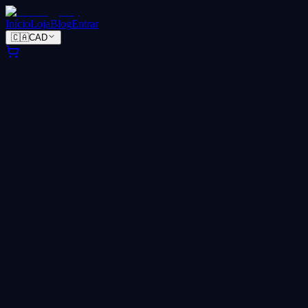
Início
Loja
Blog
Entrar
🇨🇦
CAD