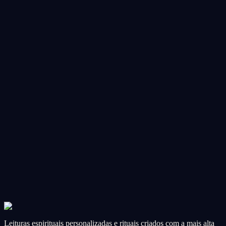
A quick 3-card check-in to see what energy is around you right now.
CA$28.99
Add
Reading
❓
Question Reading
You have one burning question — I'll give you a direct, focused
answer.
CA$46.99
Add
Most Popular
Reading
🔮
Psychic Reading
My most in-depth reading — combining psychic intuition, tarot, and
spiritual insight.
CA$102.99
Add
Leituras espirituais personalizadas e rituais criados com a mais alta