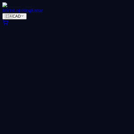
Início
Loja
Blog
Entrar
🇨🇦
CAD