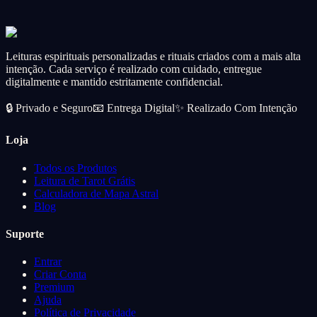
You have one burning question — I'll give you a direct, focused
answer.
CA$46.99
Add
Leituras espirituais personalizadas e rituais criados com a mais alta
intenção. Cada serviço é realizado com cuidado, entregue
digitalmente e mantido estritamente confidencial.
🔒
Privado e Seguro
📧
Entrega Digital
✨
Realizado Com Intenção
Loja
Todos os Produtos
Leitura de Tarot Grátis
Calculadora de Mapa Astral
Blog
Suporte
Entrar
Criar Conta
Premium
Ajuda
Política de Privacidade