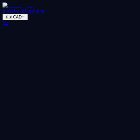
Início
Loja
Blog
Entrar
🇨🇦
CAD