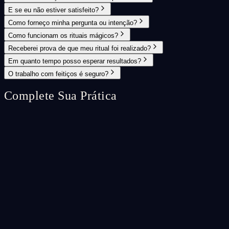
E se eu não estiver satisfeito?
Como forneço minha pergunta ou intenção?
Como funcionam os rituais mágicos?
Receberei prova de que meu ritual foi realizado?
Em quanto tempo posso esperar resultados?
O trabalho com feitiços é seguro?
Complete Sua Prática
Spell Ritual
⭐
Custom Spell Ritual
A fully bespoke spell ritual crafted specifically for your unique
situation.
CA$65.99
Add
Spell Ritual