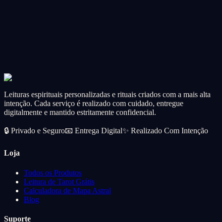
CA$56.99
Add
Spell Ritual
☀️
Weather Spell Ritual
Request specific weather conditions for your special day or event.
CA$56.99
Add
Leituras espirituais personalizadas e rituais criados com a mais alta
intenção. Cada serviço é realizado com cuidado, entregue
digitalmente e mantido estritamente confidencial.
🔒
Privado e Seguro
📧
Entrega Digital
✨
Realizado Com Intenção
Loja
Todos os Produtos
Leitura de Tarot Grátis
Calculadora de Mapa Astral
Blog
Suporte