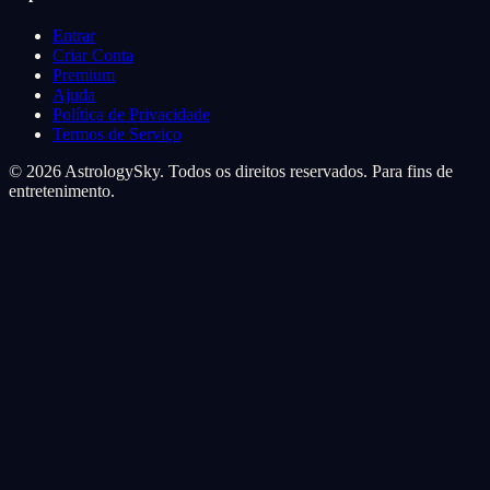
Entrar
Criar Conta
Premium
Ajuda
Política de Privacidade
Termos de Serviço
© 2026 AstrologySky. Todos os direitos reservados. Para fins de
entretenimento.
Preferencias de cookies
Usamos cookies para melhorar sua experiencia cosmica. Cookies de
analise nos ajudam a entender como voce navega pelas estrelas,
cookies de marketing personalizam sua jornada.