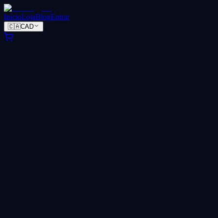
Início
Loja
Blog
Entrar
🇨🇦
CAD