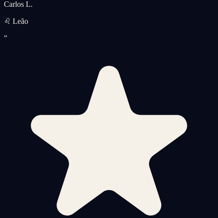
Carlos L.
♌ Leão
“