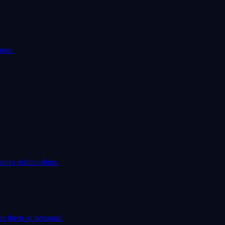
pose.
apes relationships.
es them so personal.