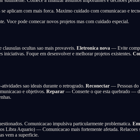
 sutilmente. Comece a finalizar assuntos importantes e decisoes pende
as se aplicam com mais forca. Maximo cuidado com comunicacao e tecn
e. Voce pode comecar novos projetos mas com cuidado especial.
 clausulas ocultas sao mais provaveis.
Eletronica nova
— Evite compra
 iniciativas. Foque em desenvolver e melhorar projetos existentes.
Co
atividades sao ideais durante o retrogrado.
Reconectar
— Pessoas do p
omunicacao e objetivos.
Reparar
— Conserte o que esta quebrado — de
enhas.
uestionados. Comunicacao impulsiva particularmente problematica.
Em 
 Libra Aquario) — Comunicacao mais fortemente afetada. Relacoes soc
s vem a superficie.