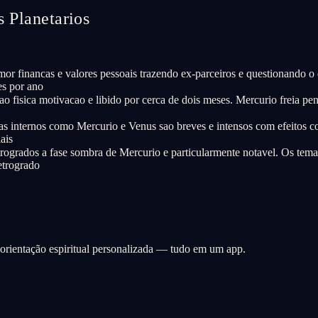
 Planetarios
or financas e valores pessoais trazendo ex-parceiros e questionando o
es por ano
o fisica motivacao e libido por cerca de dois meses. Mercurio freia p
 internos como Mercurio e Venus sao breves e intensos com efeitos co
ais
trogrados a fase sombra de Mercurio e particularmente notavel. Os t
etrogrado
e orientação espiritual personalizada — tudo em um app.