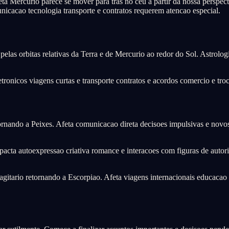
ta Mercurio parece se mover para tras no ceu a partir da nossa perspec
cacao tecnologia transporte e contratos requerem atencao especial.
pelas orbitas relativas da Terra e de Mercurio ao redor do Sol. Astrolo
etronicos viagens curtas e transporte contratos e acordos comercio e tro
nando a Peixes. Afeta comunicacao direta decisoes impulsivas e novos
ta autoexpressao criativa romance e interacoes com figuras de autori
tario retornando a Escorpiao. Afeta viagens internacionais educacao 