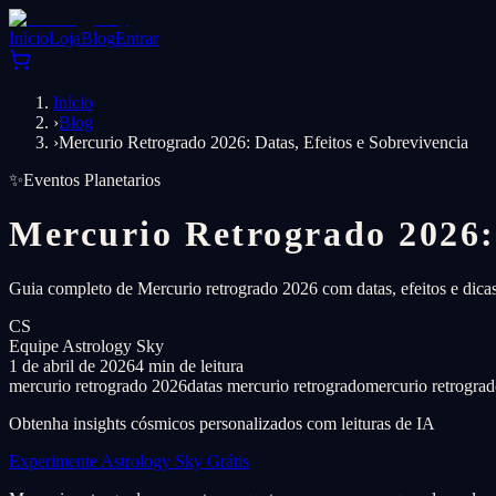
Início
Loja
Blog
Entrar
Início
›
Blog
›
Mercurio Retrogrado 2026: Datas, Efeitos e Sobrevivencia
✨
Eventos Planetarios
Mercurio Retrogrado 2026: 
Guia completo de Mercurio retrogrado 2026 com datas, efeitos e dica
CS
Equipe Astrology Sky
1 de abril de 2026
4 min de leitura
mercurio retrogrado 2026
datas mercurio retrogrado
mercurio retrograd
Obtenha insights cósmicos personalizados com leituras de IA
Experimente Astrology Sky Grátis