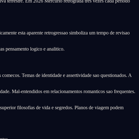
tiva terrestre. Em 2026 Mercurio retrograda tres vezes cada periodo
gicamente esta aparente retrogressao simboliza um tempo de revisao
cas pensamento logico e analitico.
 comecos. Temas de identidade e assertividade sao questionados. A
dade. Mal-entendidos em relacionamentos romanticos sao frequentes.
superior filosofias de vida e segredos. Planos de viagem podem