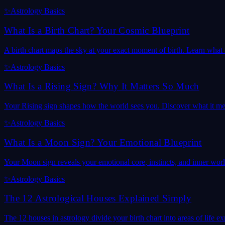
✨
Astrology Basics
What Is a Birth Chart? Your Cosmic Blueprint
A birth chart maps the sky at your exact moment of birth. Learn what it
✨
Astrology Basics
What Is a Rising Sign? Why It Matters So Much
Your Rising sign shapes how the world sees you. Discover what it mea
✨
Astrology Basics
What Is a Moon Sign? Your Emotional Blueprint
Your Moon sign reveals your emotional core, instincts, and inner wor
✨
Astrology Basics
The 12 Astrological Houses Explained Simply
The 12 houses in astrology divide your birth chart into areas of life