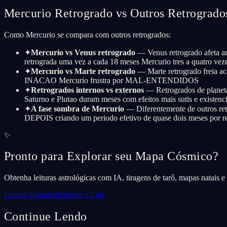
Mercurio Retrogrado vs Outros Retrogrados
Como Mercurio se compara com outros retrogrados:
✦
Mercurio vs Venus retrogrado
— Venus retrogrado afeta am
retrograda uma vez a cada 18 meses Mercurio tres a quatro vez
✦
Mercurio vs Marte retrogrado
— Marte retrogrado freia aca
INACAO Mercurio frustra por MAL-ENTENDIDOS
✦
Retrogrados internos vs externos
— Retrogrados de planetas
Saturno e Plutao duram meses com efeitos mais sutis e existenci
✦
A fase sombra de Mercurio
— Diferentemente de outros re
DEPOIS criando um periodo efetivo de quase dois meses por r
✨
Pronto para Explorar seu Mapa Cósmico?
Obtenha leituras astrológicas com IA, tiragens de tarô, mapas natais 
Leitura Gratuita
Explorar a Loja
Continue Lendo