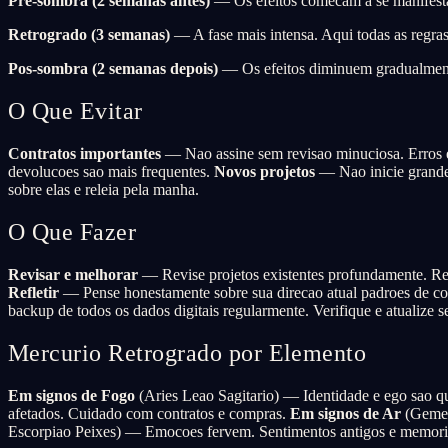
Pre-sombra (2 semanas antes)
— Os efeitos comecam a se manifestar
Retrogrado (3 semanas)
— A fase mais intensa. Aqui todas as regr
Pos-sombra (2 semanas depois)
— Os efeitos diminuem gradualment
O Que Evitar
Contratos importantes
— Nao assine sem revisao minuciosa. Erros e
devolucoes sao mais frequentes.
Novos projetos
— Nao inicie grandes
sobre elas e releia pela manha.
O Que Fazer
Revisar e melhorar
— Revise projetos existentes profundamente. Re-
Refletir
— Pense honestamente sobre sua direcao atual padroes de c
backup de todos os dados digitais regularmente. Verifique e atualize s
Mercurio Retrogrado por Elemento
Em signos de Fogo
(Aries Leao Sagitario) — Identidade e ego sao q
afetados. Cuidado com contratos e compras.
Em signos de Ar
(Gemeos
Escorpiao Peixes) — Emocoes fervem. Sentimentos antigos e memoria