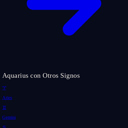
Aquarius con Otros Signos
♈
Aries
♊
Gemini
♋