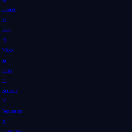
Cancer
♌
Leo
♍
Virgo
♎
Libra
♏
Scorpio
♐
Sagittarius
♑
Capricorn