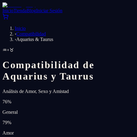
Inicio
Tienda
Blog
Iniciar Sesión
Inicio
›
Compatibilidad
›
Aquarius & Taurus
♒
+
♉
Compatibilidad de
Aquarius y Taurus
Análisis de Amor, Sexo y Amistad
76
%
General
79
%
Amor