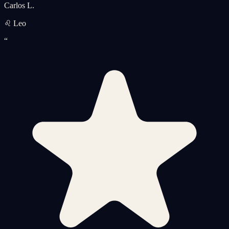
Carlos L.
♌ Leo
“