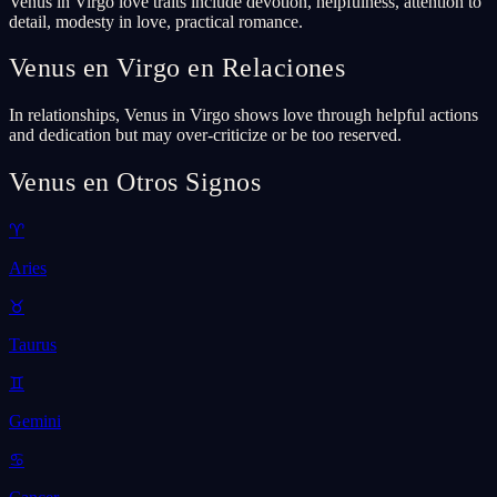
Venus in Virgo love traits include devotion, helpfulness, attention to
detail, modesty in love, practical romance.
Venus en Virgo en Relaciones
In relationships, Venus in Virgo shows love through helpful actions
and dedication but may over-criticize or be too reserved.
Venus en Otros Signos
♈
Aries
♉
Taurus
♊
Gemini
♋