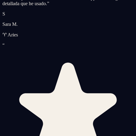
detallada que he usado.
”
S
Sara M.
♈ Aries
“