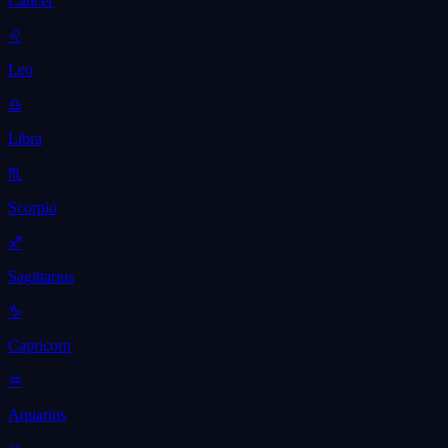
Cancer
♌
Leo
♎
Libra
♏
Scorpio
♐
Sagittarius
♑
Capricorn
♒
Aquarius