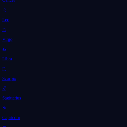
Cancer
♌
Leo
♍
Virgo
♎
Libra
♏
Scorpio
♐
Sagittarius
♑
Capricorn