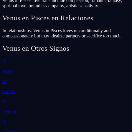
Venus in Pisces love traits include compassion, romantic fantasy,
spiritual love, boundless empathy, artistic sensitivity.
Venus en Pisces en Relaciones
In relationships, Venus in Pisces loves unconditionally and
compassionately but may idealize partners or sacrifice too much.
Venus en Otros Signos
♈
Aries
♉
Taurus
♊
Gemini
♋