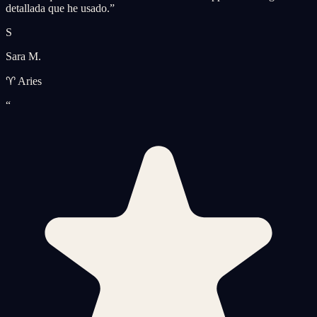
detallada que he usado.
”
S
Sara M.
♈ Aries
“