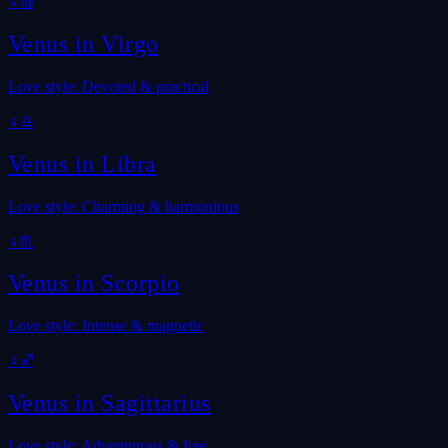
♀
♍
Venus in
Virgo
Love style: Devoted & practical
♀
♎
Venus in
Libra
Love style: Charming & harmonious
♀
♏
Venus in
Scorpio
Love style: Intense & magnetic
♀
♐
Venus in
Sagittarius
Love style: Adventurous & free