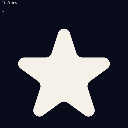
♈ Aries
“