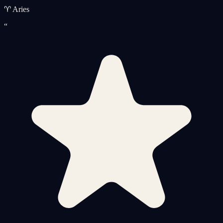
♈ Aries
“