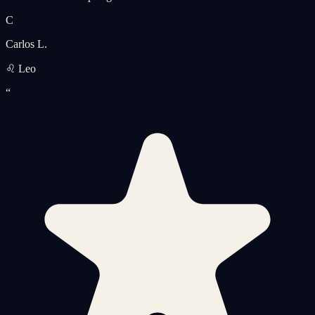
C
Carlos L.
♌ Leo
“