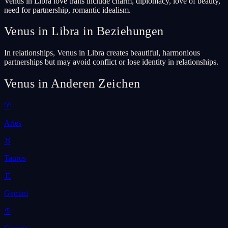
Venus in Libra love traits include charm, diplomacy, love of beauty,
need for partnership, romantic idealism.
Venus in Libra in Beziehungen
In relationships, Venus in Libra creates beautiful, harmonious
partnerships but may avoid conflict or lose identity in relationships.
Venus in Anderen Zeichen
♈
Aries
♉
Taurus
♊
Gemini
♋