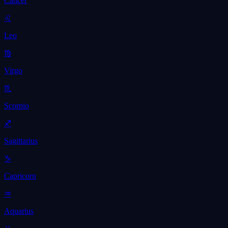
Cancer
♌
Leo
♍
Virgo
♏
Scorpio
♐
Sagittarius
♑
Capricorn
♒
Aquarius