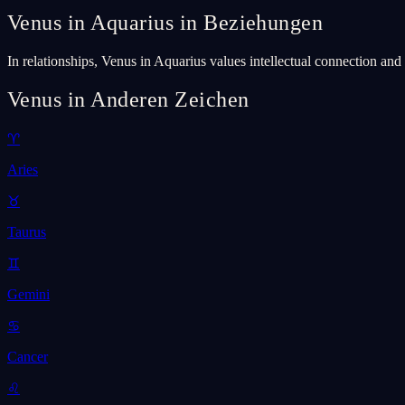
Venus in Aquarius in Beziehungen
In relationships, Venus in Aquarius values intellectual connection an
Venus in Anderen Zeichen
♈
Aries
♉
Taurus
♊
Gemini
♋
Cancer
♌