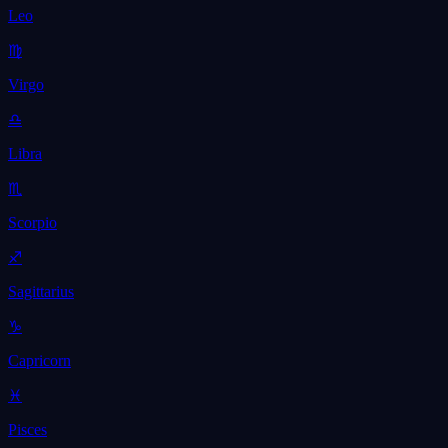
Leo
♍
Virgo
♎
Libra
♏
Scorpio
♐
Sagittarius
♑
Capricorn
♓
Pisces