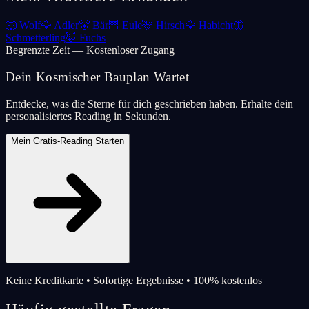
🐺
Wolf
🦅
Adler
🐻
Bär
🦉
Eule
🦌
Hirsch
🦅
Habicht
🦋
Schmetterling
🦊
Fuchs
Begrenzte Zeit — Kostenloser Zugang
Dein Kosmischer Bauplan Wartet
Entdecke, was die Sterne für dich geschrieben haben. Erhalte dein
personalisiertes Reading in Sekunden.
Mein Gratis-Reading Starten
Keine Kreditkarte • Sofortige Ergebnisse • 100% kostenlos