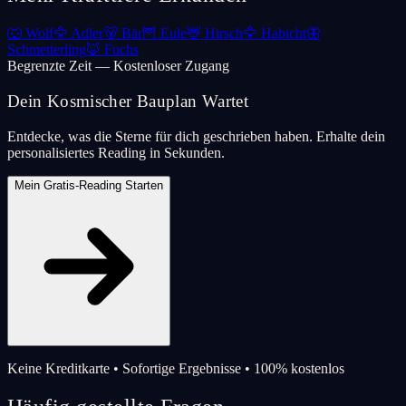
🐺
Wolf
🦅
Adler
🐻
Bär
🦉
Eule
🦌
Hirsch
🦅
Habicht
🦋
Schmetterling
🦊
Fuchs
Begrenzte Zeit — Kostenloser Zugang
Dein Kosmischer Bauplan Wartet
Entdecke, was die Sterne für dich geschrieben haben. Erhalte dein
personalisiertes Reading in Sekunden.
Mein Gratis-Reading Starten
Keine Kreditkarte • Sofortige Ergebnisse • 100% kostenlos