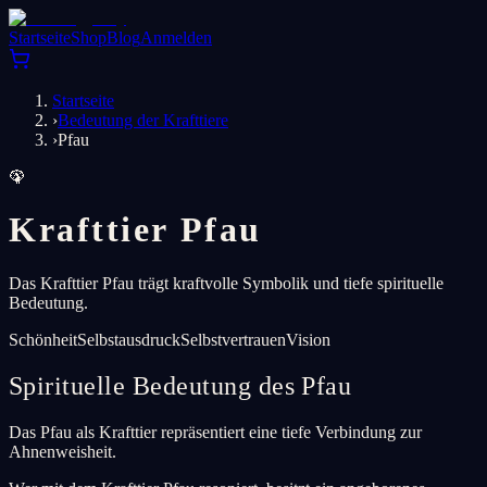
Startseite
Shop
Blog
Anmelden
Startseite
›
Bedeutung der Krafttiere
›
Pfau
🦚
Krafttier Pfau
Das Krafttier Pfau trägt kraftvolle Symbolik und tiefe spirituelle
Bedeutung.
Schönheit
Selbstausdruck
Selbstvertrauen
Vision
Spirituelle Bedeutung des Pfau
Das Pfau als Krafttier repräsentiert eine tiefe Verbindung zur
Ahnenweisheit.