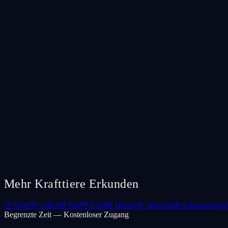
Mehr Krafttiere Erkunden
🐺
Wolf
🦅
Adler
🐻
Bär
🦉
Eule
🦌
Hirsch
🦅
Habicht
🦋
Schmetterling
Begrenzte Zeit — Kostenloser Zugang