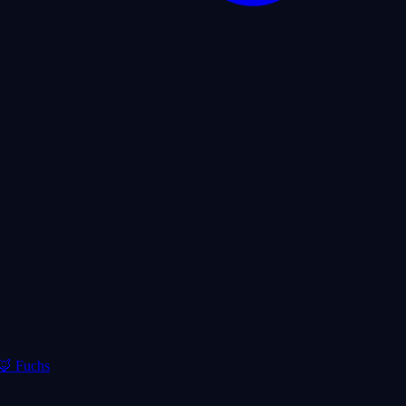
🦊
Fuchs