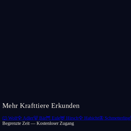
Mehr Krafttiere Erkunden
🐺
Wolf
🦅
Adler
🐻
Bär
🦉
Eule
🦌
Hirsch
🦅
Habicht
🦋
Schmetterling
Begrenzte Zeit — Kostenloser Zugang