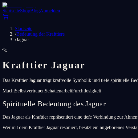
Startseite
Shop
Blog
Anmelden
Startseite
›
Bedeutung der Krafttiere
›
Jaguar
🐆
Krafttier Jaguar
Das Krafttier Jaguar trägt kraftvolle Symbolik und tiefe spirituelle Be
Macht
Selbstvertrauen
Schattenarbeit
Furchtlosigkeit
Spirituelle Bedeutung des Jaguar
Das Jaguar als Krafttier repräsentiert eine tiefe Verbindung zur Ahnen
Wer mit dem Krafttier Jaguar resoniert, besitzt ein angeborenes Verst