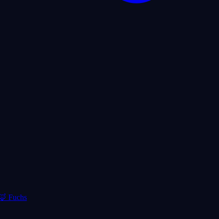
🦊
Fuchs