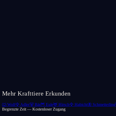
Mehr Krafttiere Erkunden
🐺
Wolf
🦅
Adler
🐻
Bär
🦉
Eule
🦌
Hirsch
🦅
Habicht
🦋
Schmetterling
Begrenzte Zeit — Kostenloser Zugang