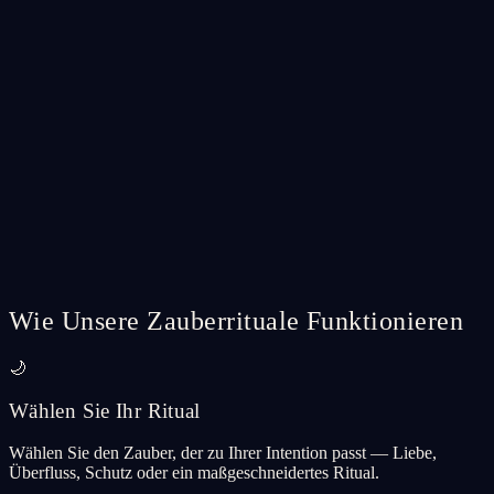
Marry Me Spell Ritual
A deep commitment ritual to bring marriage energy into your
relationship.
CA$56.99
Add
Spell Ritual
🍯
Sweetener Spell Ritual
Sweeten someone's feelings toward you — soften hearts and invite
warmth.
CA$56.99
Add
Wie Unsere Zauberrituale Funktionieren
🌙
Wählen Sie Ihr Ritual
Wählen Sie den Zauber, der zu Ihrer Intention passt — Liebe,
Überfluss, Schutz oder ein maßgeschneidertes Ritual.