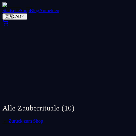
Startseite
Shop
Blog
Anmelden
🇨🇦
CAD
Alle Zauberrituale
(
10
)
←
Zurück zum Shop
Spell Ritual