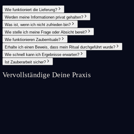
Wie funktioniert die Lieferung?
Werden meine Informationen privat gehalten?
Was ist, wenn ich nicht zufrieden bin?
Wie stelle ich meine Frage oder Absicht bereit?
Wie funktionieren Zauberrituale?
Erhalte ich einen Beweis, dass mein Ritual durchgeführt wurde?
Wie schnell kann ich Ergebnisse erwarten?
Ist Zauberarbeit sicher?
Vervollständige Deine Praxis
Spell Ritual
♡
Return to Me Spell Ritual
A powerful ritual to draw a specific person back into your life.