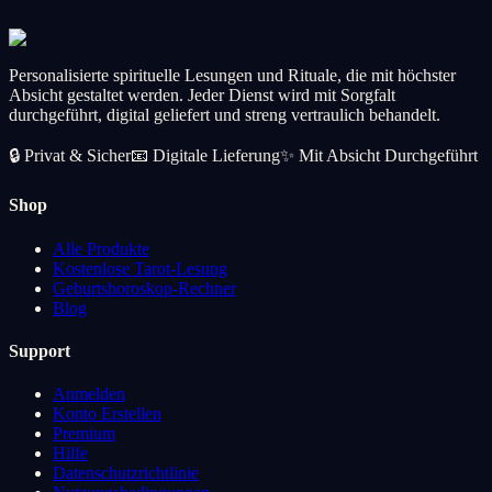
Request specific weather conditions for your special day or event.
CA$56.99
Add
Personalisierte spirituelle Lesungen und Rituale, die mit höchster
Absicht gestaltet werden. Jeder Dienst wird mit Sorgfalt
durchgeführt, digital geliefert und streng vertraulich behandelt.
🔒
Privat & Sicher
📧
Digitale Lieferung
✨
Mit Absicht Durchgeführt
Shop
Alle Produkte
Kostenlose Tarot-Lesung
Geburtshoroskop-Rechner
Blog
Support
Anmelden
Konto Erstellen
Premium
Hilfe
Datenschutzrichtlinie