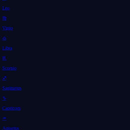
Leo
♍
Virgo
♎
Libra
♏
Scorpio
♐
Sagittarius
♑
Capricorn
♒
Aquarius