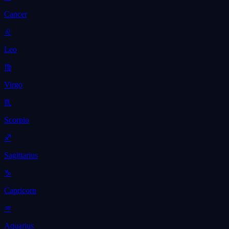
Cancer
♌
Leo
♍
Virgo
♏
Scorpio
♐
Sagittarius
♑
Capricorn
♒
Aquarius