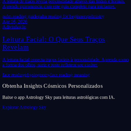
A leitura de mãos revela personalidade através das linhas e formas.
Aprenda quiromancia com este guia completo para iniciantes.
palm reading guide
palm reading for beginners
palmistry
Apr 16, 2026
Adivinhação
Leitura Facial: O Que Seus Traços
Revelam
A leitura facial conecta traços faciais à personalidade. Aprenda como
a forma dos olhos, nariz e rosto refletem seu caráter.
face reading
physiognomy
face reading meaning
Obtenha Insights Cósmicos Personalizados
Baixe o app Astrology Sky para leituras astrológicas com IA.
Explorar Astrology Sky