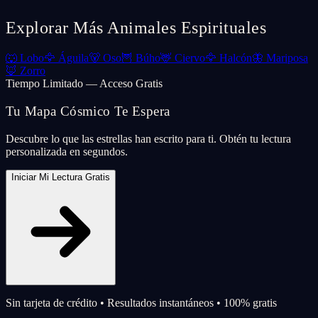
Explorar Más Animales Espirituales
🐺
Lobo
🦅
Águila
🐻
Oso
🦉
Búho
🦌
Ciervo
🦅
Halcón
🦋
Mariposa
🦊
Zorro
Tiempo Limitado — Acceso Gratis
Tu Mapa Cósmico Te Espera
Descubre lo que las estrellas han escrito para ti. Obtén tu lectura
personalizada en segundos.
Iniciar Mi Lectura Gratis
Sin tarjeta de crédito • Resultados instantáneos • 100% gratis