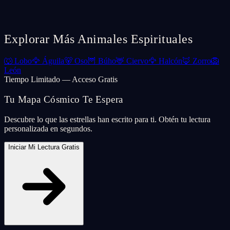
Explorar Más Animales Espirituales
🐺
Lobo
🦅
Águila
🐻
Oso
🦉
Búho
🦌
Ciervo
🦅
Halcón
🦊
Zorro
🦁
León
Tiempo Limitado — Acceso Gratis
Tu Mapa Cósmico Te Espera
Descubre lo que las estrellas han escrito para ti. Obtén tu lectura
personalizada en segundos.
Iniciar Mi Lectura Gratis