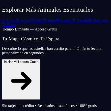
Explorar Más Animales Espirituales
🐺
Lobo
🦅
Águila
🐻
Oso
🦉
Búho
🦌
Ciervo
🦅
Halcón
🦋
Mariposa
🦊
Zorro
Tiempo Limitado — Acceso Gratis
Tu Mapa Cósmico Te Espera
Descubre lo que las estrellas han escrito para ti. Obtén tu lectura
personalizada en segundos.
Iniciar Mi Lectura Gratis
Sin tarjeta de crédito • Resultados instantáneos • 100% gratis