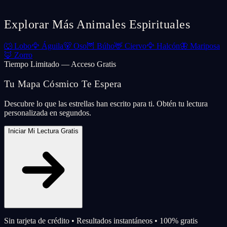
Explorar Más Animales Espirituales
🐺
Lobo
🦅
Águila
🐻
Oso
🦉
Búho
🦌
Ciervo
🦅
Halcón
🦋
Mariposa
🦊
Zorro
Tiempo Limitado — Acceso Gratis
Tu Mapa Cósmico Te Espera
Descubre lo que las estrellas han escrito para ti. Obtén tu lectura
personalizada en segundos.
Iniciar Mi Lectura Gratis
Sin tarjeta de crédito • Resultados instantáneos • 100% gratis