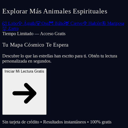
Explorar Más Animales Espirituales
🐺
Lobo
🦅
Águila
🐻
Oso
🦉
Búho
🦌
Ciervo
🦅
Halcón
🦋
Mariposa
🦊
Zorro
Tiempo Limitado — Acceso Gratis
Tu Mapa Cósmico Te Espera
Descubre lo que las estrellas han escrito para ti. Obtén tu lectura
personalizada en segundos.
Iniciar Mi Lectura Gratis
Sin tarjeta de crédito • Resultados instantáneos • 100% gratis