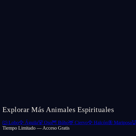
Explorar Más Animales Espirituales
🐺
Lobo
🦅
Águila
🐻
Oso
🦉
Búho
🦌
Ciervo
🦅
Halcón
🦋
Mariposa

Tiempo Limitado — Acceso Gratis