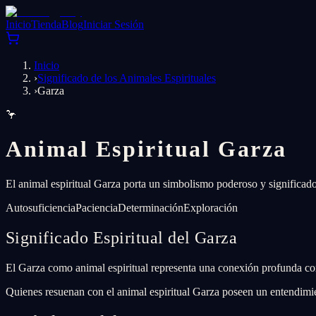
Inicio
Tienda
Blog
Iniciar Sesión
Inicio
›
Significado de los Animales Espirituales
›
Garza
🦩
Animal Espiritual Garza
El animal espiritual Garza porta un simbolismo poderoso y significado
Autosuficiencia
Paciencia
Determinación
Exploración
Significado Espiritual del Garza
El Garza como animal espiritual representa una conexión profunda con l
Quienes resuenan con el animal espiritual Garza poseen un entendimie