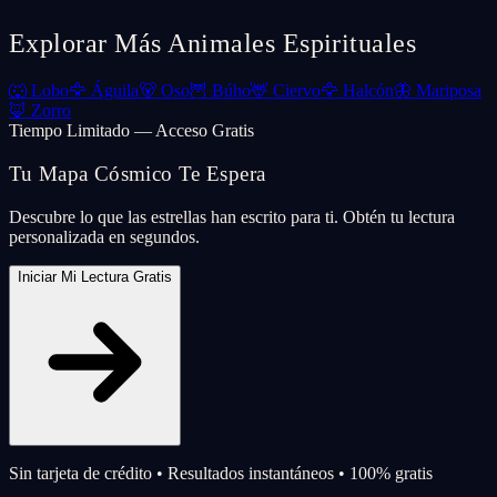
Explorar Más Animales Espirituales
🐺
Lobo
🦅
Águila
🐻
Oso
🦉
Búho
🦌
Ciervo
🦅
Halcón
🦋
Mariposa
🦊
Zorro
Tiempo Limitado — Acceso Gratis
Tu Mapa Cósmico Te Espera
Descubre lo que las estrellas han escrito para ti. Obtén tu lectura
personalizada en segundos.
Iniciar Mi Lectura Gratis
Sin tarjeta de crédito • Resultados instantáneos • 100% gratis