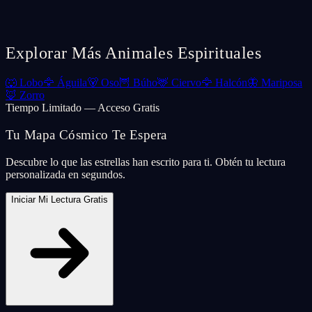
Explorar Más Animales Espirituales
🐺
Lobo
🦅
Águila
🐻
Oso
🦉
Búho
🦌
Ciervo
🦅
Halcón
🦋
Mariposa
🦊
Zorro
Tiempo Limitado — Acceso Gratis
Tu Mapa Cósmico Te Espera
Descubre lo que las estrellas han escrito para ti. Obtén tu lectura
personalizada en segundos.
Iniciar Mi Lectura Gratis