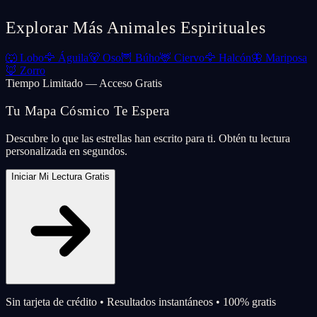
Explorar Más Animales Espirituales
🐺
Lobo
🦅
Águila
🐻
Oso
🦉
Búho
🦌
Ciervo
🦅
Halcón
🦋
Mariposa
🦊
Zorro
Tiempo Limitado — Acceso Gratis
Tu Mapa Cósmico Te Espera
Descubre lo que las estrellas han escrito para ti. Obtén tu lectura
personalizada en segundos.
Iniciar Mi Lectura Gratis
Sin tarjeta de crédito • Resultados instantáneos • 100% gratis