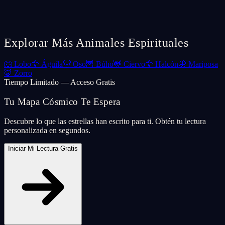
Explorar Más Animales Espirituales
🐺
Lobo
🦅
Águila
🐻
Oso
🦉
Búho
🦌
Ciervo
🦅
Halcón
🦋
Mariposa
🦊
Zorro
Tiempo Limitado — Acceso Gratis
Tu Mapa Cósmico Te Espera
Descubre lo que las estrellas han escrito para ti. Obtén tu lectura
personalizada en segundos.
Iniciar Mi Lectura Gratis