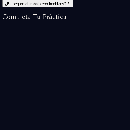
¿Es seguro el trabajo con hechizos?
Completa Tu Práctica
Spell Ritual
⭐
Custom Spell Ritual
A fully bespoke spell ritual crafted specifically for your unique
situation.
CA$65.99
Add
Spell Ritual
♡
Return to Me Spell Ritual
A powerful ritual to draw a specific person back into your life.
CA$56.99
Add