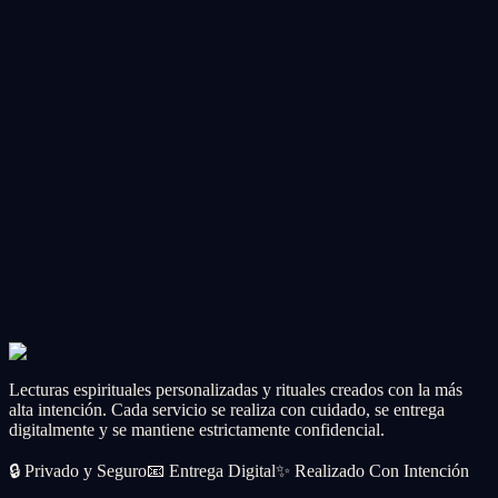
Most Popular
Spell Ritual
💚
Abundance Spell Ritual
Open the floodgates of prosperity, wealth, and opportunity.
CA$56.99
Add
Spell Ritual
☀️
Weather Spell Ritual
Request specific weather conditions for your special day or event.
CA$56.99
Add
Lecturas espirituales personalizadas y rituales creados con la más
alta intención. Cada servicio se realiza con cuidado, se entrega
digitalmente y se mantiene estrictamente confidencial.
🔒
Privado y Seguro
📧
Entrega Digital
✨
Realizado Con Intención