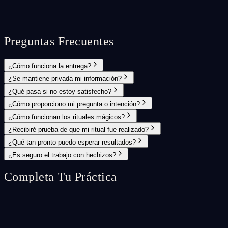
Preguntas Frecuentes
¿Cómo funciona la entrega?
¿Se mantiene privada mi información?
¿Qué pasa si no estoy satisfecho?
¿Cómo proporciono mi pregunta o intención?
¿Cómo funcionan los rituales mágicos?
¿Recibiré prueba de que mi ritual fue realizado?
¿Qué tan pronto puedo esperar resultados?
¿Es seguro el trabajo con hechizos?
Completa Tu Práctica
Spell Ritual
♡