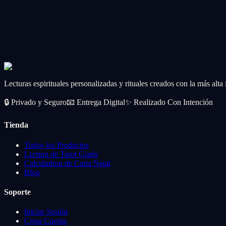
Spell Ritual
☀️
Weather Spell Ritual
Request specific weather conditions for your special day or event.
CA$56.99
Add
Lecturas espirituales personalizadas y rituales creados con la más alta
🔒
Privado y Seguro
📧
Entrega Digital
✨
Realizado Con Intención
Tienda
Todos los Productos
Lectura de Tarot Gratis
Calculadora de Carta Natal
Blog
Soporte
Iniciar Sesión
Crear Cuenta