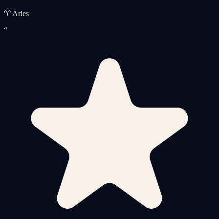
♈ Aries
“