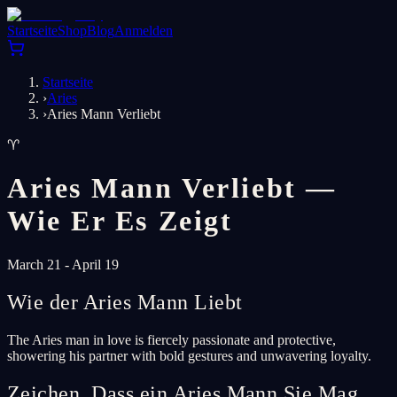
Startseite
Shop
Blog
Anmelden
Startseite
›
Aries
›
Aries Mann Verliebt
♈
Aries Mann Verliebt —
Wie Er Es Zeigt
March 21 - April 19
Wie der Aries Mann Liebt
The Aries man in love is fiercely passionate and protective,
showering his partner with bold gestures and unwavering loyalty.
Zeichen, Dass ein Aries Mann Sie Mag