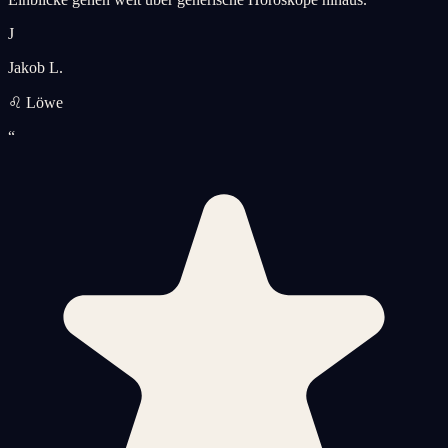
J
Jakob L.
♌ Löwe
“