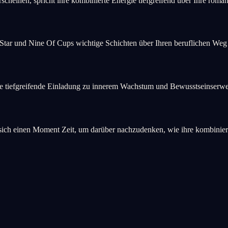
heinen, spricht ihre kombinierte Energie tiefgreifend über Ihre roma
Star und Nine Of Cups wichtige Schichten über Ihren beruflichen Weg u
ine tiefgreifende Einladung zu innerem Wachstum und Bewusstseinserwe
 einen Moment Zeit, um darüber nachzudenken, wie ihre kombinierten 