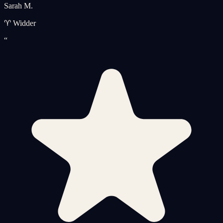
Sarah M.
♈ Widder
“