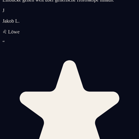
J
Jakob L.
♌ Löwe
“