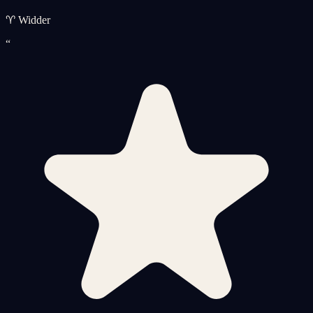
♈ Widder
“