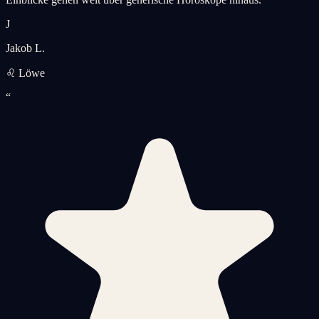
J
Jakob L.
♌ Löwe
“