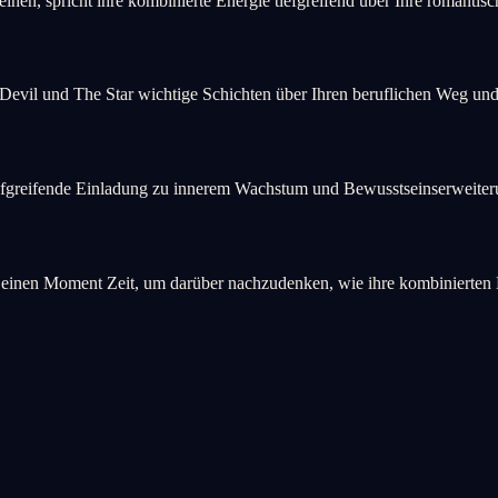
nen, spricht ihre kombinierte Energie tiefgreifend über Ihre romanti
evil und The Star wichtige Schichten über Ihren beruflichen Weg und 
 tiefgreifende Einladung zu innerem Wachstum und Bewusstseinserweiter
nen Moment Zeit, um darüber nachzudenken, wie ihre kombinierten Ene