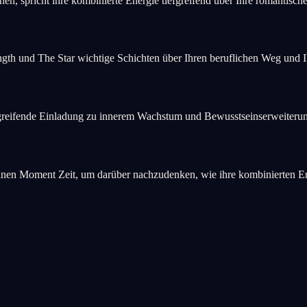
n, spricht ihre kombinierte Energie tiefgreifend über Ihre romantisc
gth und The Star wichtige Schichten über Ihren beruflichen Weg und Ih
tiefgreifende Einladung zu innerem Wachstum und Bewusstseinserweiteru
en Moment Zeit, um darüber nachzudenken, wie ihre kombinierten Energ