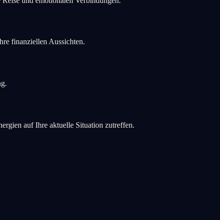
he Reise und emotionalen Verbindungen.
re finanziellen Aussichten.
ng.
ien auf Ihre aktuelle Situation zutreffen.