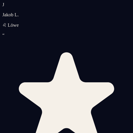
J
Jakob L.
♌ Löwe
“